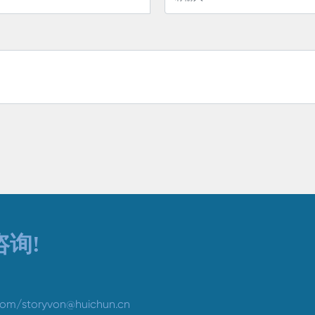
询!
com
/
storyvon@huichun.cn