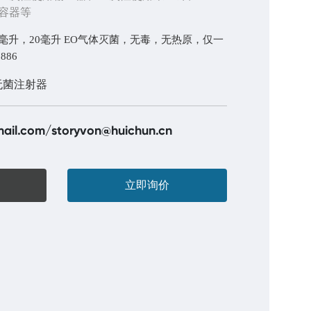
容器等
10毫升，20毫升 EO气体灭菌，无毒，无热原，仅一
886
无菌注射器
ail.com
/
storyvon@huichun.cn
立即询价