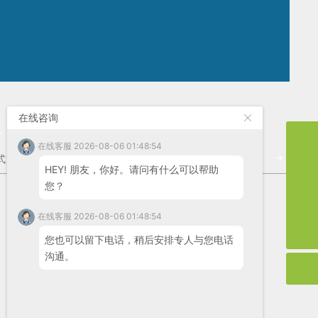
在线咨询
价
在线客服 2026-08-06 01:48:54
手机
→
13912321990
HEY! 朋友，你好。请问有什么可以帮助
邮箱
您？
storyvon@hotmail.com
storyvon@huichun.cn
在线客服 2026-08-06 01:48:54
storyvon@huichun.cn
您也可以留下电话，稍后安排专人与您电话
沟通。