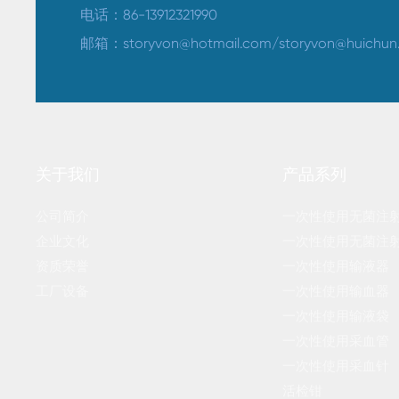
电话：
86-13912321990
邮箱：
storyvon@hotmail.com
/
storyvon@huichun
关于我们
产品系列
公司简介
一次性使用无菌注
企业文化
一次性使用无菌注
资质荣誉
一次性使用输液器
工厂设备
一次性使用输血器
一次性使用输液袋
一次性使用采血管
一次性使用采血针
活检钳