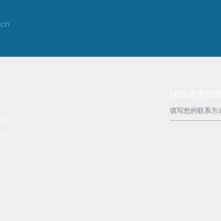
.cn
现在请求报
射器
射针